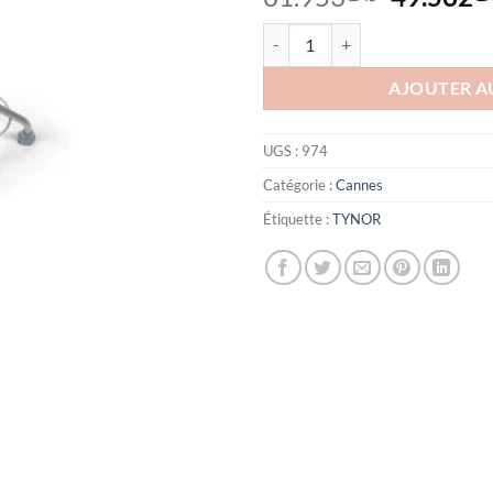
prix
quantité de Tynor Canne Tripode
initial
était :
AJOUTER A
UGS :
974
Catégorie :
Cannes
Étiquette :
TYNOR