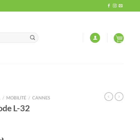
L
/
MOBILITÉ
/
CANNES
ode L-32
Le
د.