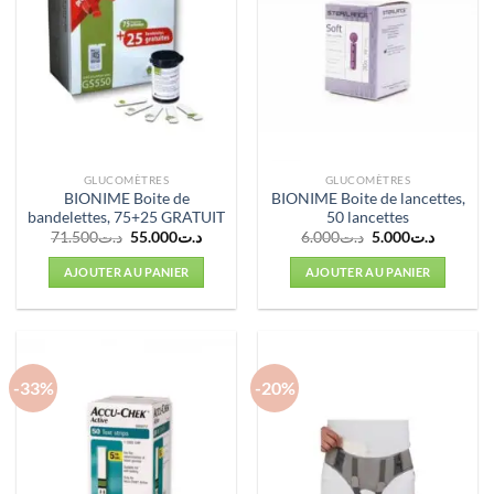
GLUCOMÈTRES
GLUCOMÈTRES
BIONIME Boite de
BIONIME Boite de lancettes,
bandelettes, 75+25 GRATUIT
50 lancettes
Le
Le
Le
Le
71.500
د.ت
55.000
د.ت
6.000
د.ت
5.000
د.ت
prix
prix
prix
prix
initial
actuel
initial
actuel
AJOUTER AU PANIER
AJOUTER AU PANIER
était :
est :
était :
est :
د.ت6.000.
د.ت55.000.
د.ت71.500.
-33%
-20%