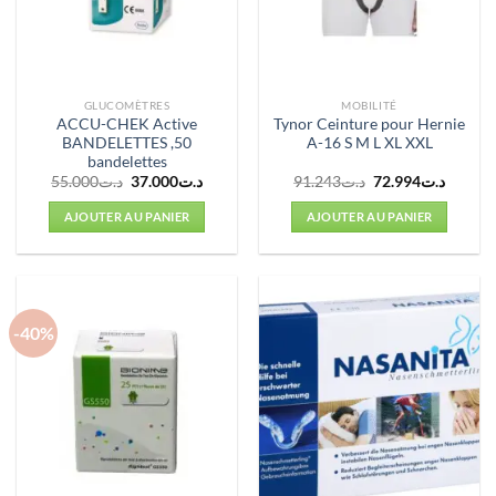
GLUCOMÈTRES
MOBILITÉ
ACCU-CHEK Active
Tynor Ceinture pour Hernie
BANDELETTES ,50
A-16 S M L XL XXL
bandelettes
Le
Le
Le
Le
55.000
د.ت
37.000
د.ت
91.243
د.ت
72.994
د.ت
prix
prix
prix
prix
initial
actuel
initial
actuel
AJOUTER AU PANIER
AJOUTER AU PANIER
était :
est :
était :
est :
د.ت91.243.
د.ت37.000.
د.ت55.000.
-40%