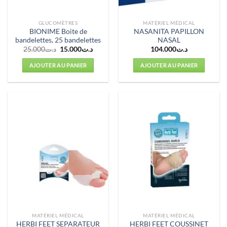
GLUCOMÈTRES
MATÉRIEL MÉDICAL
BIONIME Boite de
NASANITA PAPILLON
bandelettes, 25 bandelettes
NASAL
Le
Le
25.000
د.ت
15.000
د.ت
104.000
د.ت
prix
prix
initial
actuel
AJOUTER AU PANIER
AJOUTER AU PANIER
était :
est :
د.ت15.000.
د.ت25.000.
MATÉRIEL MÉDICAL
MATÉRIEL MÉDICAL
HERBI FEET SEPARATEUR
HERBI FEET COUSSINET