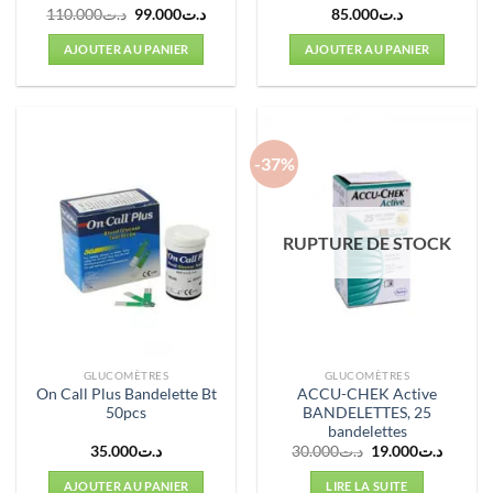
Le
Le
110.000
د.ت
99.000
د.ت
85.000
د.ت
prix
prix
initial
actuel
AJOUTER AU PANIER
AJOUTER AU PANIER
était :
est :
د.ت99.000.
د.ت110.000.
-37%
RUPTURE DE STOCK
GLUCOMÈTRES
GLUCOMÈTRES
On Call Plus Bandelette Bt
ACCU-CHEK Active
50pcs
BANDELETTES, 25
bandelettes
Le
Le
35.000
د.ت
30.000
د.ت
19.000
د.ت
prix
prix
initial
actuel
AJOUTER AU PANIER
LIRE LA SUITE