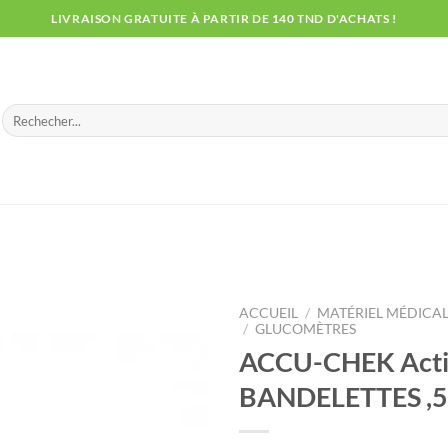
LIVRAISON GRATUITE À PARTIR DE 140 TND D'ACHATS !
Recherche
pour :
ACCUEIL
/
MATÉRIEL MÉDICA
/
GLUCOMÈTRES
ACCU-CHEK Acti
BANDELETTES ,50