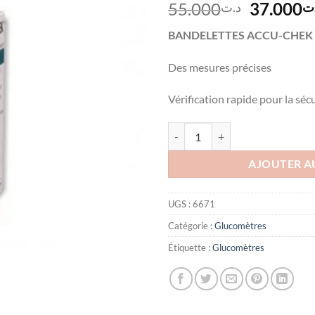
Le
55.000
37.000
ت
د.ت
prix
BANDELETTES ACCU-CHEK A
initial
était :
Des mesures précises
Vérification rapide pour la séc
quantité de ACCU-CHEK Active B
AJOUTER A
UGS :
6671
Catégorie :
Glucomètres
Étiquette :
Glucomètres