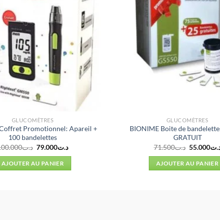
GLUCOMÈTRES
GLUCOMÈTRES
offret Promotionnel: Apareil +
BIONIME Boite de bandelette
100 bandelettes
GRATUIT
Le
Le
Le
100.000
د.ت
79.000
د.ت
71.500
د.ت
55.000
.ت
prix
prix
prix
initial
actuel
initial
AJOUTER AU PANIER
AJOUTER AU PANIER
était :
est :
était :
د.ت79.000.
د.ت100.000.