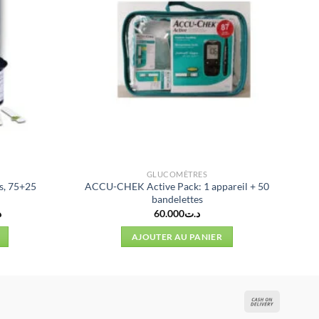
GLUCOMÈTRES
s, 75+25
ACCU-CHEK Active Pack: 1 appareil + 50
bandelettes
Le
د
60.000
د.ت
prix
actuel
AJOUTER AU PANIER
est :
د.ت55.000.
د.ت71.500.