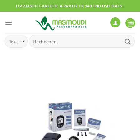
Passer
LIVRAISON GRATUITE À PARTIR DE 140 TND D'ACHATS !
au
contenu
Recherche
pour :