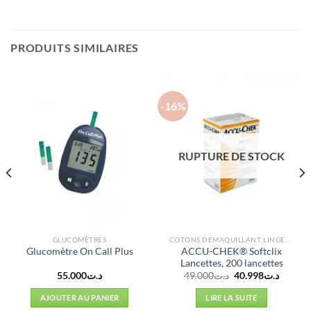
PRODUITS SIMILAIRES
-16%
RUPTURE DE STOCK
GLUCOMÈTRES
COTONS DÉMAQUILLANT LINGETTES ET ÉPONGES
ACCU-CHEK® Softclix
Glucomètre On Call Plus
Lancettes, 200 lancettes
Le
Le
55.000
د.ت
49.000
د.ت
40.998
د.ت
prix
prix
initial
actuel
AJOUTER AU PANIER
LIRE LA SUITE
était :
est :
د.ت49.000.