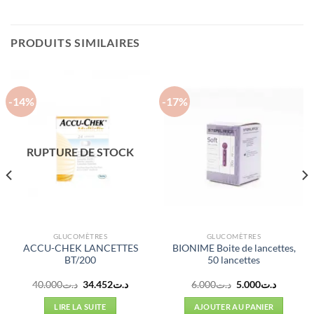
PRODUITS SIMILAIRES
-14%
-17%
RUPTURE DE STOCK
GLUCOMÈTRES
GLUCOMÈTRES
ACCU-CHEK LANCETTES
BIONIME Boite de lancettes,
BT/200
50 lancettes
Le
Le
Le
Le
40.000
د.ت
34.452
د.ت
6.000
د.ت
5.000
د.ت
prix
prix
prix
prix
l
initial
actuel
initial
actuel
LIRE LA SUITE
AJOUTER AU PANIER
était :
est :
était :
est :