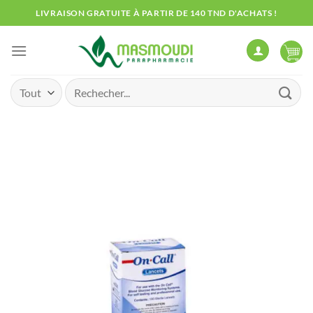
Passer
LIVRAISON GRATUITE À PARTIR DE 140 TND D'ACHATS !
au
contenu
Recherche
pour :