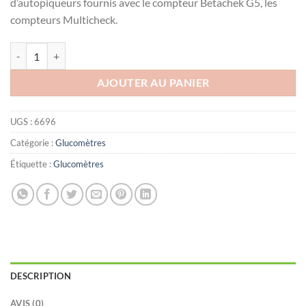
d’autopiqueurs fournis avec le compteur Betachek G5, les
compteurs Multicheck.
quantité de Lancettes ACON On Call Bt 100 pièces
AJOUTER AU PANIER
UGS :
6696
Catégorie :
Glucomètres
Étiquette :
Glucomètres
DESCRIPTION
AVIS (0)