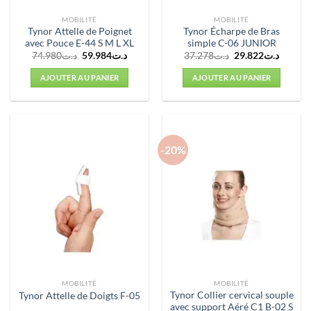
MOBILITÉ
MOBILITÉ
Tynor Attelle de Poignet
Tynor Écharpe de Bras
avec Pouce E-44 S M L XL
simple C-06 JUNIOR
Le
Le
Le
Le
74.980
د.ت
59.984
د.ت
37.278
د.ت
29.822
د.ت
prix
prix
prix
prix
initial
actuel
initial
actuel
AJOUTER AU PANIER
AJOUTER AU PANIER
était :
est :
était :
est :
د.ت37.278.
د.ت59.984.
د.ت74.980.
-20%
MOBILITÉ
MOBILITÉ
Tynor Collier cervical souple
Tynor Attelle de Doigts F-05
avec support Aéré C1 B-02 S