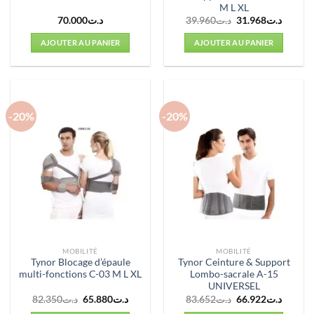
M L XL
Le
Le
70.000
د.ت
39.960
د.ت
31.968
د.ت
prix
prix
initial
actuel
AJOUTER AU PANIER
AJOUTER AU PANIER
était :
est :
د.ت39.960.
-20%
-20%
MOBILITÉ
MOBILITÉ
Tynor Blocage d’épaule
Tynor Ceinture & Support
multi-fonctions C-03 M L XL
Lombo-sacrale A-15
UNIVERSEL
Le
Le
Le
Le
82.350
د.ت
65.880
د.ت
83.652
د.ت
66.922
د.ت
prix
prix
prix
prix