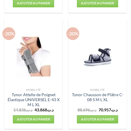
initial
actuel
initial
actuel
AJOUTER AU PANIER
AJOUTER AU PANIER
était :
est :
était :
est :
د.ت83.652.
د.ت65.880.
د.ت82.350.
-20%
-20%
MOBILITÉ
MOBILITÉ
Tynor Attelle de Poignet
Tynor Chausson de Plâtre C-
Élastique UNIVERSEL E-43 X
08 S M L XL
M L XL
Le
Le
Le
Le
54.836
د.ت
43.868
د.ت
88.696
د.ت
70.957
د.ت
prix
prix
prix
prix
initial
actuel
initial
actuel
AJOUTER AU PANIER
AJOUTER AU PANIER
était :
est :
était :
est :
د.ت88.696.
د.ت43.868.
د.ت54.836.