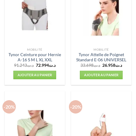
MOBILITÉ
MOBILITÉ
Tynor Ceinture pour Hernie
Tynor Attelle de Poignet
A-16 S M L XL XXL
Standard E-06 UNIVERSEL
Le
Le
Le
Le
91.243
د.ت
72.994
د.ت
33.698
د.ت
26.958
د.ت
prix
prix
prix
prix
initial
actuel
initial
actuel
AJOUTER AU PANIER
AJOUTER AU PANIER
était :
est :
était :
est :
د.ت33.698.
د.ت72.994.
د.ت91.243.
-20%
-20%