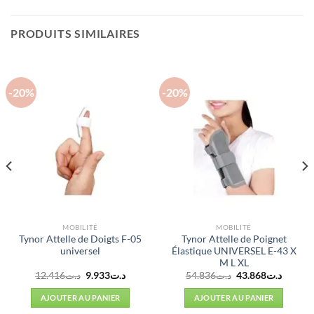
PRODUITS SIMILAIRES
-20%
-20%
MOBILITÉ
MOBILITÉ
Tynor Attelle de Doigts F-05
Tynor Attelle de Poignet
universel
Élastique UNIVERSEL E-43 X
M L XL
Le
Le
Le
Le
12.416
د.ت
9.933
د.ت
54.836
د.ت
43.868
د.ت
prix
prix
prix
prix
l
initial
actuel
initial
actuel
AJOUTER AU PANIER
AJOUTER AU PANIER
était :
est :
était :
est :
د.ت54.836.
د.ت9.933.
د.ت12.416.
د.ت70.957.