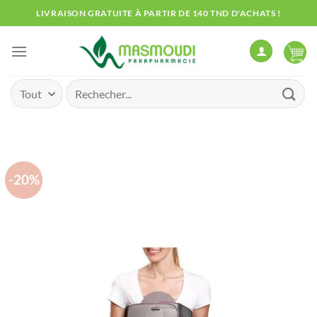
Passer
LIVRAISON GRATUITE À PARTIR DE 140 TND D'ACHATS !
au
contenu
Recherche
pour :
-20%