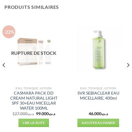
PRODUITS SIMILAIRES
-22%
RUPTURE DE STOCK
EAU, TONIQUE, LOTION
EAU, TONIQUE, LOTION
CASMARA PACK DD
SVR SEBIACLEAR EAU
CREAM NATURAL LIGHT
MICELLAIRE, 400ml
SPF 30+EAU MICELLAR
WATER 100ML
Le
Le
127.000
د.ت
99.000
د.ت
46.000
د.ت
prix
prix
initial
actuel
LIRE LA SUITE
AJOUTER AU PANIER
était :
est :
د.ت99.000.
د.ت127.000.