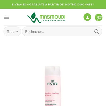
Passer
LIVRAISON GRATUITE À PARTIR DE 140 TND D'ACHATS !
au
contenu
Recherche
pour :