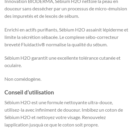
Innovation BIODERMA, Sébium H2O nettoie la peau en
douceur sans dessécher par un processus de micro-émulsion
des impuretés et de lexcès de sébum.
Enrichi en actifs purifiants, Sébium H2O assainit lépiderme et
limite la sécrétion sébacée. Le complexe sébo-correcteur
breveté Fluidactiv® normalise la qualité du sébum.
Sébium H2O garantit une excellente tolérance cutanée et
oculaire.
Non comédogène.
Conseil d’utilisation
Sébium H2O est une formule nettoyante ultra-douce,
utilisez-la avec infiniment de douceur. Imbibez un coton de
Sébium H2O et nettoyez votre visage. Renouvelez
lapplication jusquà ce que le coton soit propre.