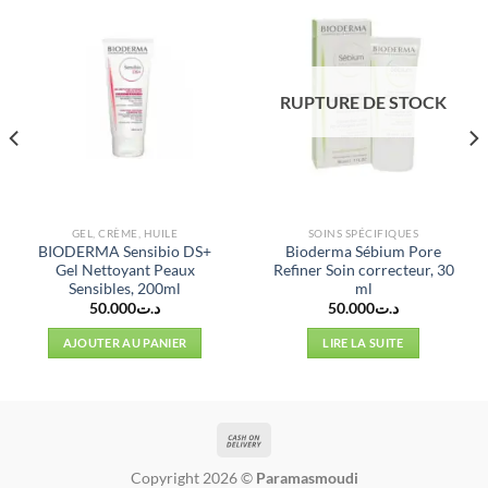
RUPTURE DE STOCK
GEL, CRÈME, HUILE
SOINS SPÉCIFIQUES
BIODERMA Sensibio DS+
Bioderma Sébium Pore
Gel Nettoyant Peaux
Refiner Soin correcteur, 30
Sensibles, 200ml
ml
50.000
د.ت
50.000
د.ت
AJOUTER AU PANIER
LIRE LA SUITE
Copyright 2026 ©
Paramasmoudi