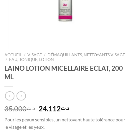
ACCUEIL
/
VISAGE
/
DÉMAQUILLANTS, NETTOYANTS VISAGE
/
EAU, TONIQUE, LOTION
LAINO LOTION MICELLAIRE ECLAT, 200
ML
Le
Le
35.000
24.112
د.ت
د.ت
prix
prix
Pour les peaux sensibles, un nettoyant haute tolérance pour
initial
actuel
le visage et les yeux.
était :
est :