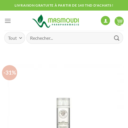
Passer
LIVRAISON GRATUITE À PARTIR DE 140 TND D'ACHATS !
au
contenu
Recherche
pour :
-31%