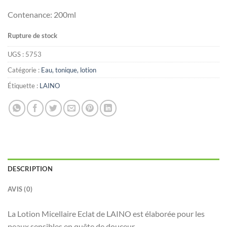
د.ت24.112.
د.ت35.000.
Contenance: 200ml
Rupture de stock
UGS :
5753
Catégorie :
Eau, tonique, lotion
Étiquette :
LAINO
DESCRIPTION
AVIS (0)
La Lotion Micellaire Eclat de LAINO est élaborée pour les
peaux sensibles en quête de douceur.