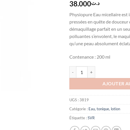
38.000
د.ت
Physiopure Eau micellaire est 
pressées en quête de douceur 
démaquillage parfait en un seul
polluantes s’envolent, le maquil
qu’une peau absolument éclata
Contenance : 200 ml
quantité de SVR PHYSIOPURE E
AJOUTER A
UGS :
3819
Catégorie :
Eau, tonique, lotion
Étiquette :
SVR