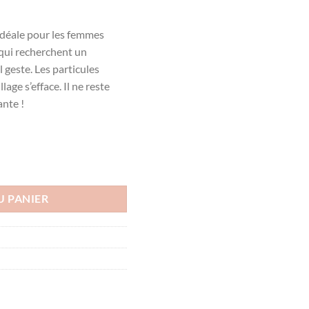
idéale pour les femmes
qui recherchent un
 geste. Les particules
lage s’efface. Il ne reste
nte !
AU MICELLAIRE, 200ml
U PANIER