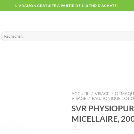
LIVRAISON GRATUITE À PARTIR DE 140 TND D'ACHATS !
Recherche
pour :
ACCUEIL
/
VISAGE
/
DÉMAQUI
VISAGE
/
EAU, TONIQUE, LOTI
SVR PHYSIOPUR
MICELLAIRE, 20