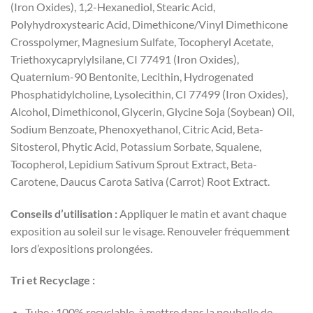
(Iron Oxides), 1,2-Hexanediol, Stearic Acid,
Polyhydroxystearic Acid, Dimethicone/Vinyl Dimethicone
Crosspolymer, Magnesium Sulfate, Tocopheryl Acetate,
Triethoxycaprylylsilane, CI 77491 (Iron Oxides),
Quaternium-90 Bentonite, Lecithin, Hydrogenated
Phosphatidylcholine, Lysolecithin, CI 77499 (Iron Oxides),
Alcohol, Dimethiconol, Glycerin, Glycine Soja (Soybean) Oil,
Sodium Benzoate, Phenoxyethanol, Citric Acid, Beta-
Sitosterol, Phytic Acid, Potassium Sorbate, Squalene,
Tocopherol, Lepidium Sativum Sprout Extract, Beta-
Carotene, Daucus Carota Sativa (Carrot) Root Extract.
Conseils d’utilisation :
Appliquer le matin et avant chaque
exposition au soleil sur le visage. Renouveler fréquemment
lors d’expositions prolongées.
Tri et Recyclage :
Tube : 100% recyclable, à mettre dans la poubelle de