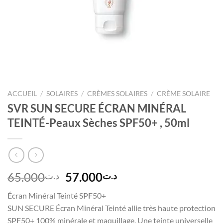
ACCUEIL
/
SOLAIRES
/
CRÈMES SOLAIRES
/
CRÈME SOLAIRE
SVR SUN SECURE ÉCRAN MINÉRAL
TEINTÉ-Peaux Sèches SPF50+ , 50ml
Le
Le
65.000
57.000
د.ت
د.ت
prix
prix
Écran Minéral Teinté SPF50+
initial
actuel
SUN SECURE Écran Minéral Teinté allie très haute protection
était :
est :
SPF50+ 100% minérale et maquillage. Une teinte universelle