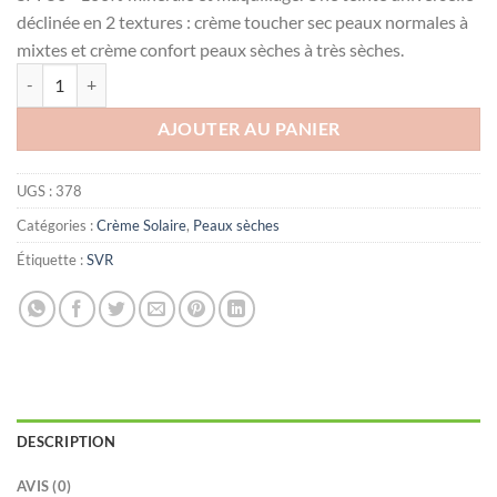
د.ت57.000.
د.ت65.000.
déclinée en 2 textures : crème toucher sec peaux normales à
mixtes et crème confort peaux sèches à très sèches.
quantité de SVR SUN SECURE ÉCRAN MINÉRAL TEINTÉ-Peaux Sèches
AJOUTER AU PANIER
UGS :
378
Catégories :
Crème Solaire
,
Peaux sèches
Étiquette :
SVR
DESCRIPTION
AVIS (0)