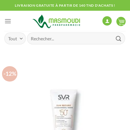
Passer
LIVRAISON GRATUITE À PARTIR DE 140 TND D'ACHATS !
au
contenu
Recherche
pour :
-12%