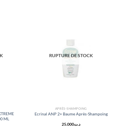
CK
RUPTURE DE STOCK
APRÈS-SHAMPOING
XTREME
Ecrinal ANP 2+ Baume Après-Shampoing
00 ML
25.000
د.ت