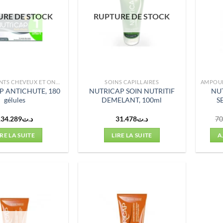
URE DE STOCK
RUPTURE DE STOCK
COMPLÉMENTS CHEVEUX ET ONGLES
SOINS CAPILLAIRES
P ANTICHUTE, 180
NUTRICAP SOIN NUTRITIF
NU
gélules
DEMELANT, 100ml
S
134.289
د.ت
31.478
د.ت
70
IRE LA SUITE
LIRE LA SUITE
A