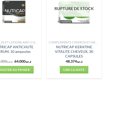
RUPTURE DE STOCK
AMPOULES ET LOTIONS ANTI-CHUTE
COMPLÉMENTS CHEVEUX ET ONGLES
TRICAP ANTICHUTE
NUTRICAP KERATINE
ERUM, 10 ampoules
VITALITE CHEVEUX, 30
CAPSULES
Le
Le
.000
د.ت
64.000
د.ت
48.374
د.ت
prix
prix
initial
actuel
JOUTER AU PANIER
LIRE LA SUITE
était :
est :
د.ت64.000.
د.ت70.000.