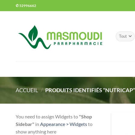
Passer
✆ 52996662
au
contenu
ACCUEIL
/
PRODUITS IDENTIFIÉS “NUTRICAP
You need to assign Widgets to
"Shop
Sidebar"
in
Appearance > Widgets
to
show anything here