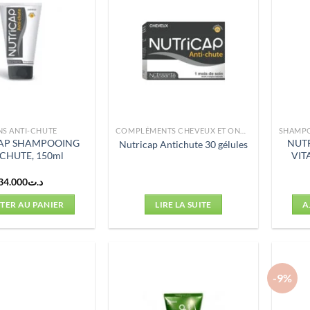
NS ANTI-CHUTE
COMPLÉMENTS CHEVEUX ET ONGLES
AP SHAMPOOING
NUT
Nutricap Antichute 30 gélules
CHUTE, 150ml
VIT
34.000
د.ت
TER AU PANIER
LIRE LA SUITE
A
-9%