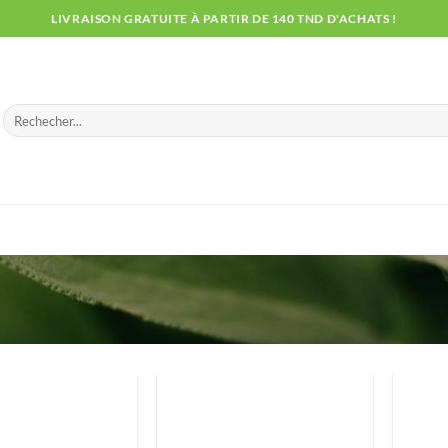
LIVRAISON GRATUITE À PARTIR DE 140 TND D'ACHATS !
Recherche
pour :
”