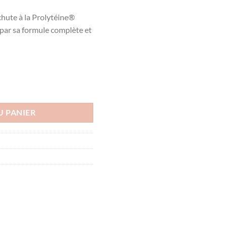
hute à la Prolytéine®
 par sa formule complète et
OING ANTICHUTE, 150ml
U PANIER