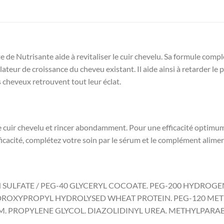
e Nutrisante aide à revitaliser le cuir chevelu. Sa formule complèt
lateur de croissance du cheveu existant. Il aide ainsi à retarder l
s cheveux retrouvent tout leur éclat.
cuir chevelu et rincer abondamment. Pour une efficacité optimum, r
ficacité, complétez votre soin par le sérum et le complément alimen
SULFATE / PEG-40 GLYCERYL COCOATE. PEG-200 HYDROGE
XYPROPYL HYDROLYSED WHEAT PROTEIN. PEG-120 METHY
UM. PROPYLENE GLYCOL. DIAZOLIDINYL UREA. METHYLPARA