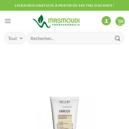
Passer
LIVRAISON GRATUITE À PARTIR DE 140 TND D'ACHATS !
au
contenu
Recherche
pour :