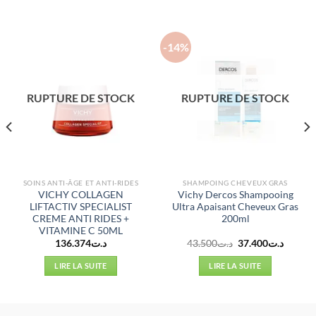
-14%
RUPTURE DE STOCK
RUPTURE DE STOCK
SOINS ANTI-ÂGE ET ANTI-RIDES
SHAMPOING CHEVEUX GRAS
VICHY COLLAGEN
Vichy Dercos Shampooing
LIFTACTIV SPECIALIST
Ultra Apaisant Cheveux Gras
CREME ANTI RIDES +
200ml
VITAMINE C 50ML
Le
Le
136.374
د.ت
43.500
د.ت
37.400
د.ت
prix
prix
initial
actuel
LIRE LA SUITE
LIRE LA SUITE
était :
est :
د.ت43.500.