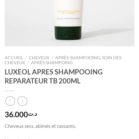
ACCUEIL
/
CHEVEUX
/
APRÈS-SHAMPOOING, SOIN DES
CHEVEUX
/
APRÈS-SHAMPOING
LUXEOL APRES SHAMPOOING
REPARATEUR TB 200ML
36.000
د.ت
Cheveux secs, abîmés et cassants.