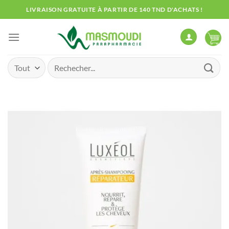
Passer
LIVRAISON GRATUITE À PARTIR DE 140 TND D'ACHATS !
au
contenu
Recherche
pour :