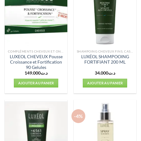
COMPLÉMENTS CHEVEUX ET ONGLES
SHAMPOING CHEVEUX FINS, CASSANTS
LUXEOL CHEVEUX Pousse
LUXÉOL SHAMPOOING
Croissance et Fortification
FORTIFIANT 200 ML
90 Gelules
149.000
د.ت
34.000
د.ت
AJOUTER AU PANIER
AJOUTER AU PANIER
-4%