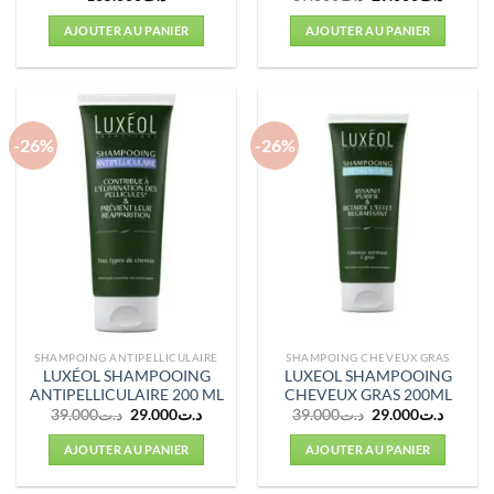
prix
prix
initial
actuel
AJOUTER AU PANIER
AJOUTER AU PANIER
était :
est :
د.ت39.000.
-26%
-26%
SHAMPOING ANTIPELLICULAIRE
SHAMPOING CHEVEUX GRAS
LUXÉOL SHAMPOOING
LUXEOL SHAMPOOING
ANTIPELLICULAIRE 200 ML
CHEVEUX GRAS 200ML
Le
Le
Le
Le
39.000
د.ت
29.000
د.ت
39.000
د.ت
29.000
د.ت
prix
prix
prix
prix
initial
actuel
initial
actuel
AJOUTER AU PANIER
AJOUTER AU PANIER
était :
est :
était :
est :
د.ت39.000.
د.ت29.000.
د.ت39.000.