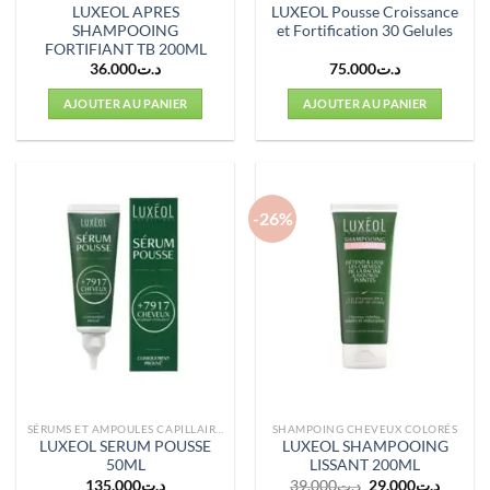
LUXEOL APRES
LUXEOL Pousse Croissance
SHAMPOOING
et Fortification 30 Gelules
FORTIFIANT TB 200ML
36.000
د.ت
75.000
د.ت
AJOUTER AU PANIER
AJOUTER AU PANIER
-26%
SÉRUMS ET AMPOULES CAPILLAIRES
SHAMPOING CHEVEUX COLORÉS
LUXEOL SERUM POUSSE
LUXEOL SHAMPOOING
50ML
LISSANT 200ML
Le
Le
135.000
د.ت
39.000
د.ت
29.000
د.ت