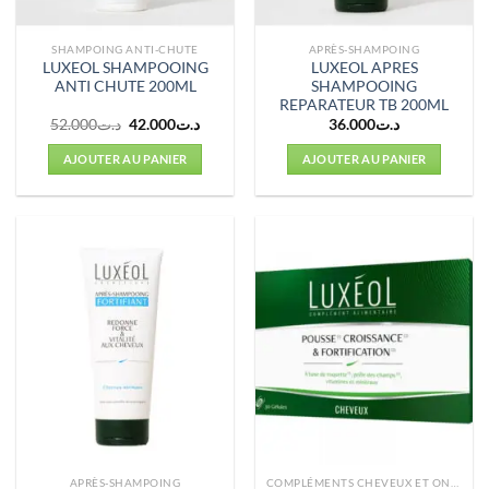
SHAMPOING ANTI-CHUTE
APRÈS-SHAMPOING
LUXEOL SHAMPOOING
LUXEOL APRES
ANTI CHUTE 200ML
SHAMPOOING
REPARATEUR TB 200ML
Le
Le
52.000
د.ت
42.000
د.ت
36.000
د.ت
prix
prix
initial
actuel
AJOUTER AU PANIER
AJOUTER AU PANIER
était :
est :
د.ت42.000.
د.ت52.000.
APRÈS-SHAMPOING
COMPLÉMENTS CHEVEUX ET ONGLES