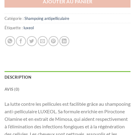
AJOUTER AU PANIER
د.ت29.000.
د.ت39.000.
Catégorie :
Shampoing antipelliculaire
Étiquette :
luxeol
DESCRIPTION
AVIS (0)
La lutte contre les pellicules est facilitée grâce au shampooing
anti-pelliculaire LUXEOL. Sa formule enrichie en Piroctone
Olamine et en extrait de Mimosa, qui aident respectivement
à l’élimination des infections fongiques et à la régénération
des cellules. Les cheveux sont nettoyés, assouplis et les