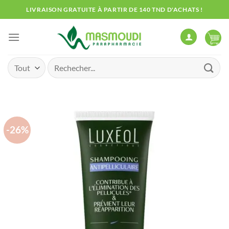
Passer
LIVRAISON GRATUITE À PARTIR DE 140 TND D'ACHATS !
au
contenu
Recherche
pour :
-26%