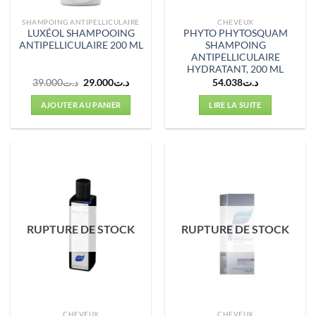
SHAMPOING ANTIPELLICULAIRE
CHEVEUX
LUXÉOL SHAMPOOING
PHYTO PHYTOSQUAM
ANTIPELLICULAIRE 200 ML
SHAMPOING
ANTIPELLICULAIRE
HYDRATANT, 200 ML
Le
Le
39.000
د.ت
29.000
د.ت
54.038
د.ت
prix
prix
initial
actuel
AJOUTER AU PANIER
LIRE LA SUITE
était :
est :
د.ت29.000.
د.ت39.000.
RUPTURE DE STOCK
RUPTURE DE STOCK
CHEVEUX
CHEVEUX