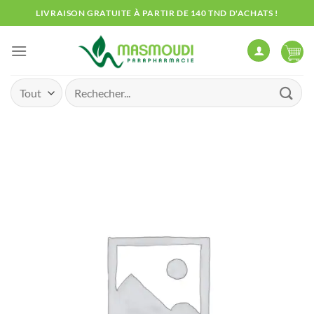
Passer
LIVRAISON GRATUITE À PARTIR DE 140 TND D'ACHATS !
au
contenu
Recherche
pour :