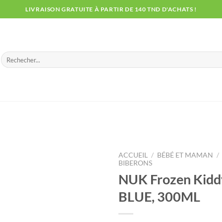
LIVRAISON GRATUITE À PARTIR DE 140 TND D'ACHATS !
Recherche
pour :
ACCUEIL
/
BÉBÉ ET MAMAN
/
BIBERONS
NUK Frozen Kidd
BLUE, 300ML