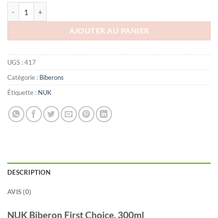
quantité de NUK BIBERON FIRST CHOICE, 300ml
AJOUTER AU PANIER
UGS :
417
Catégorie :
Biberons
Étiquette :
NUK
DESCRIPTION
AVIS (0)
NUK Biberon First Choice, 300ml