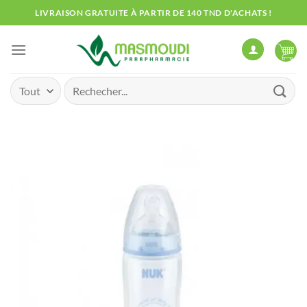
Passer
LIVRAISON GRATUITE À PARTIR DE 140 TND D'ACHATS !
au
contenu
Recherche
pour :