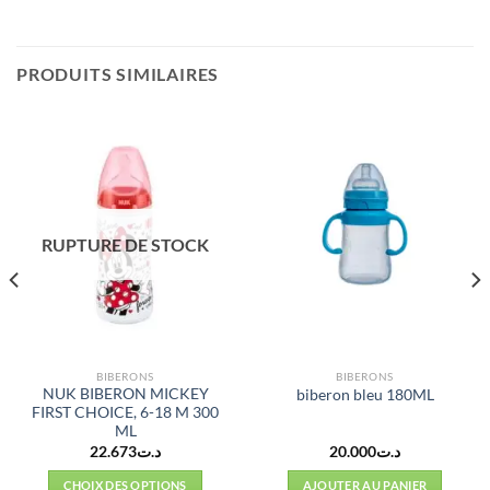
PRODUITS SIMILAIRES
RUPTURE DE STOCK
BIBERONS
BIBERONS
NUK BIBERON MICKEY
biberon bleu 180ML
FIRST CHOICE, 6-18 M 300
ML
22.673
د.ت
20.000
د.ت
CHOIX DES OPTIONS
AJOUTER AU PANIER