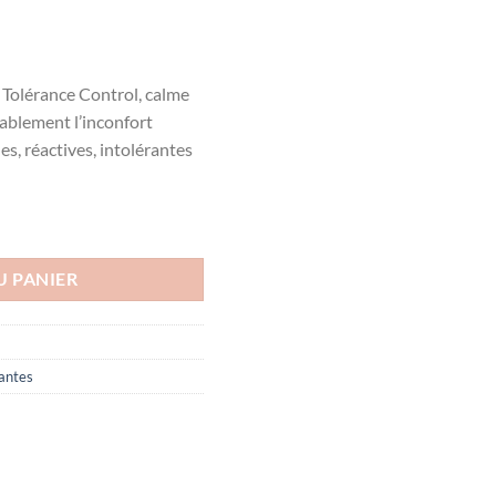
 Tolérance Control, calme
ablement l’inconfort
s, réactives, intolérantes
E CONTROLE CREME APAISANTE RESTAURATRICE 40ML
U PANIER
rantes