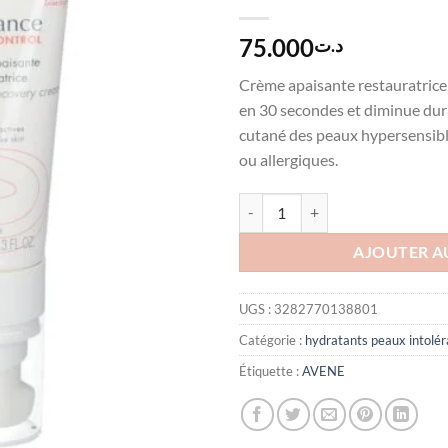
75.000
د.ت
Crème apaisante restauratrice
en 30 secondes et diminue dur
cutané des peaux hypersensible
ou allergiques.
quantité de AVENE TOLERANC
AJOUTER A
UGS :
3282770138801
Catégorie :
hydratants peaux intolé
Étiquette :
AVENE