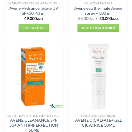
HYDRATANTS PEAUX NORMALES À MIXTES
EAUX THERMALES
Avene Hydrance légère UV
Avène eau thermale Avène
SPF30, 40 ml
spray – 300 ml
Le
Le
49.000
د.ت
36.000
د.ت
33.000
د.ت
prix
prix
initial
actuel
LIRE LA SUITE
AJOUTER AU PANIER
était :
est :
د.ت36.000.
SOINS PEAU GRASSE, MIXTE ET ACNÉ
SOINS DES CICATRICES
AVENE CLEANANCE SPF
AVENE CICALFATE+ GEL
50+ ANTI IMPERFECTION
CICATRICE 30ML
50ML