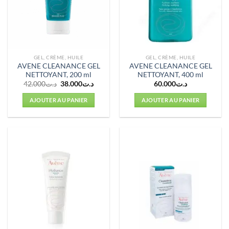
GEL, CRÈME, HUILE
GEL, CRÈME, HUILE
AVENE CLEANANCE GEL
AVENE CLEANANCE GEL
NETTOYANT, 200 ml
NETTOYANT, 400 ml
Le
Le
42.000
د.ت
38.000
د.ت
60.000
د.ت
prix
prix
initial
actuel
AJOUTER AU PANIER
AJOUTER AU PANIER
était :
est :
د.ت38.000.
د.ت42.000.