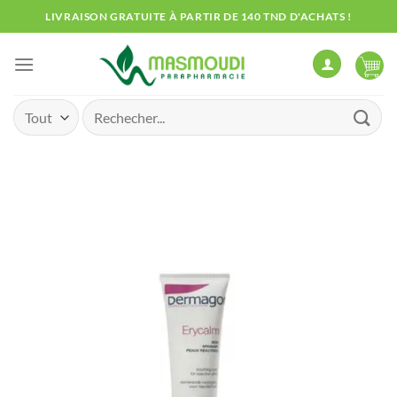
Passer
LIVRAISON GRATUITE À PARTIR DE 140 TND D'ACHATS !
au
contenu
Recherche
pour :