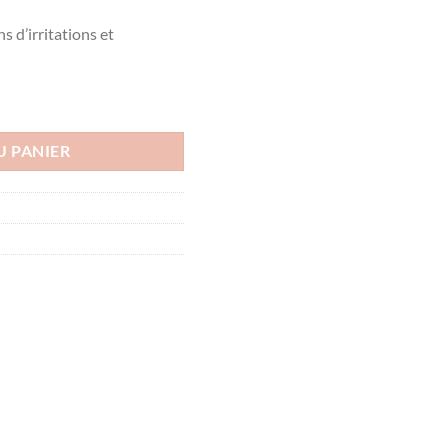
s d’irritations et
 dermique - 100g
U PANIER