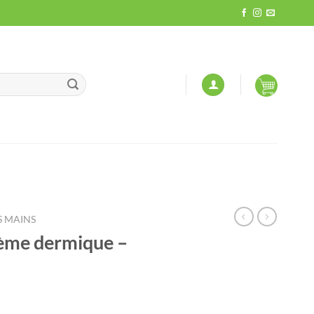
S MAINS
rème dermique –