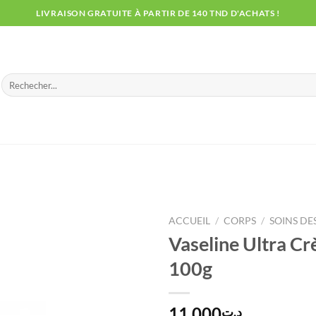
LIVRAISON GRATUITE À PARTIR DE 140 TND D'ACHATS !
Recherche
pour :
ACCUEIL
/
CORPS
/
SOINS DE
Vaseline Ultra C
100g
11.000
د.ت