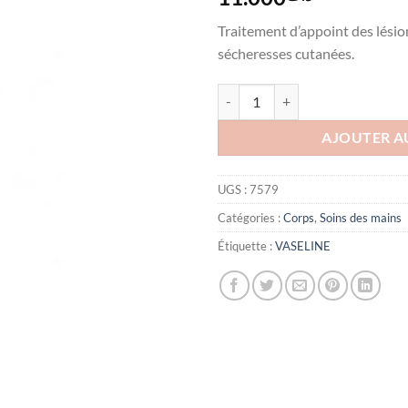
Traitement d’appoint des lésion
sécheresses cutanées.
quantité de Vaseline Ultra Crème
AJOUTER A
UGS :
7579
Catégories :
Corps
,
Soins des mains
Étiquette :
VASELINE