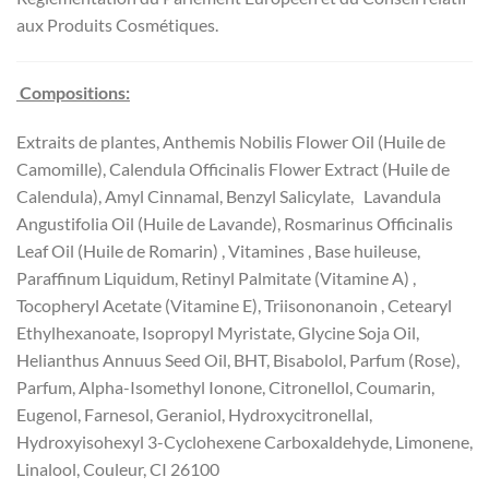
aux Produits Cosmétiques.
Compositions:
Extraits de plantes, Anthemis Nobilis Flower Oil (Huile de
Camomille), Calendula Officinalis Flower Extract (Huile de
Calendula), Amyl Cinnamal, Benzyl Salicylate, Lavandula
Angustifolia Oil (Huile de Lavande), Rosmarinus Officinalis
Leaf Oil (Huile de Romarin) , Vitamines , Base huileuse,
Paraffinum Liquidum, Retinyl Palmitate (Vitamine A) ,
Tocopheryl Acetate (Vitamine E), Triisononanoin , Cetearyl
Ethylhexanoate, Isopropyl Myristate, Glycine Soja Oil,
Helianthus Annuus Seed Oil, BHT, Bisabolol, Parfum (Rose),
Parfum, Alpha-Isomethyl Ionone, Citronellol, Coumarin,
Eugenol, Farnesol, Geraniol, Hydroxycitronellal,
Hydroxyisohexyl 3-Cyclohexene Carboxaldehyde, Limonene,
Linalool, Couleur, CI 26100