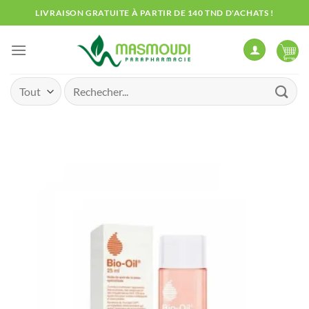
Passer
LIVRAISON GRATUITE À PARTIR DE 140 TND D'ACHATS !
au
contenu
Recherche
pour :