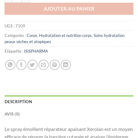
AJOUTER AU PANIER
UGS :
7109
Catégories :
Corps
,
Hydratation et nutrition corps
,
Soins hydratation
peaux sèches et atopiques
Étiquette :
ISISPHARMA
DESCRIPTION
AVIS (0)
Le spray émollient réparateur apaisant Xerolan est un moyen
efficace de réparer la barrière cutanée et apaiser l’épiderme.