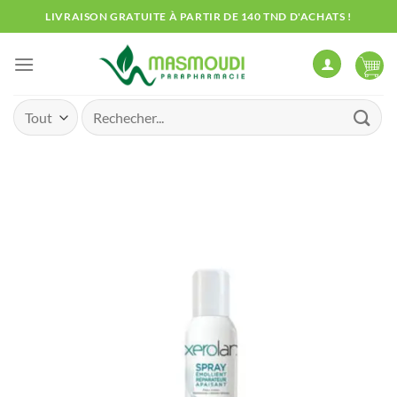
Passer
LIVRAISON GRATUITE À PARTIR DE 140 TND D'ACHATS !
au
contenu
Recherche
pour :