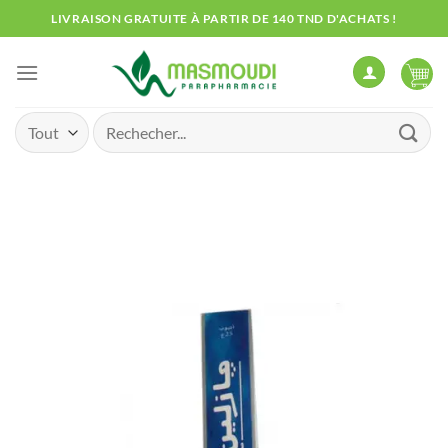
Passer
LIVRAISON GRATUITE À PARTIR DE 140 TND D'ACHATS !
au
contenu
Recherche
pour :