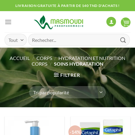
Passer
LIVRAISON GRATUITE À PARTIR DE 140 TND D'ACHATS !
au
contenu
Recherche
pour :
ACCUEIL
/
CORPS
/
HYDRATATION ET NUTRITION
CORPS
/
SOINS HYDRATATION
FILTRER
-14%