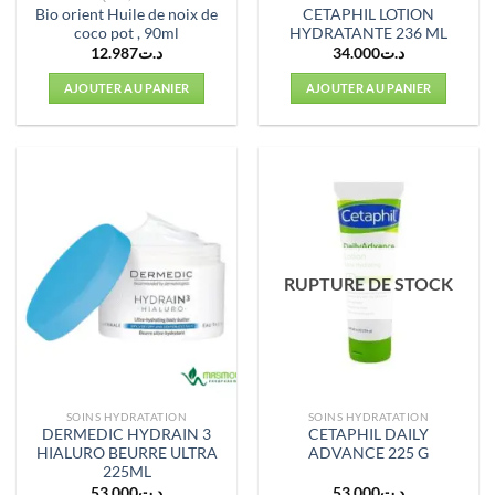
Bio orient Huile de noix de
CETAPHIL LOTION
coco pot , 90ml
HYDRATANTE 236 ML
12.987
د.ت
34.000
د.ت
AJOUTER AU PANIER
AJOUTER AU PANIER
RUPTURE DE STOCK
SOINS HYDRATATION
SOINS HYDRATATION
DERMEDIC HYDRAIN 3
CETAPHIL DAILY
HIALURO BEURRE ULTRA
ADVANCE 225 G
225ML
53.000
د.ت
53.000
د.ت