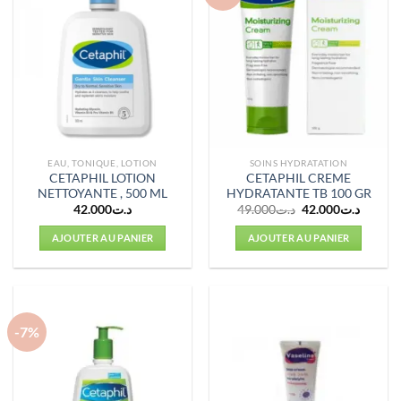
EAU, TONIQUE, LOTION
SOINS HYDRATATION
CETAPHIL LOTION
CETAPHIL CREME
NETTOYANTE , 500 ML
HYDRATANTE TB 100 GR
Le
Le
42.000
د.ت
49.000
د.ت
42.000
د.ت
prix
prix
initial
actuel
AJOUTER AU PANIER
AJOUTER AU PANIER
était :
est :
د.ت49.000.
-7%