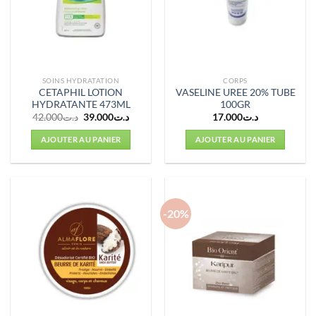
SOINS HYDRATATION
CORPS
CETAPHIL LOTION
VASELINE UREE 20% TUBE
HYDRATANTE 473ML
100GR
Le
Le
42.000
د.ت
39.000
د.ت
17.000
د.ت
prix
prix
initial
actuel
AJOUTER AU PANIER
AJOUTER AU PANIER
était :
est :
د.ت39.000.
د.ت42.000.
-20%