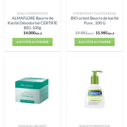
SOINS HYDRATATION
HYDRATANTS TOUTES PEAUX
ALMAFLORE Beurre de
BIO orient Beurre de karité
Karité Désodorisé CERTIFIE
Pure , 100 G
BIO, 100g
Le
Le
14.000
د.ت
19.981
د.ت
15.985
د.ت
prix
prix
initial
actuel
AJOUTER AU PANIER
AJOUTER AU PANIER
était :
est :
د.ت19.981.
MASQUES, BAUMES
SOINS HYDRATATION