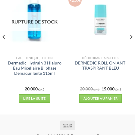
RUPTURE DE STOCK
EAU, TONIQUE, LOTION
DÉODORANT AISSELLES
Dermedic Hydrain 3 Hialuro
DERMEDIC ROLL ON ANT-
Eau Micellaire Bi phase
TRASPIRANT BLEU
Démaquillante 115ml
Le
Le
20.000
د.ت
20.000
د.ت
15.000
د.ت
prix
prix
l
initial
actuel
LIRE LA SUITE
AJOUTER AU PANIER
était :
est :
د.ت20.000.
د.ت19.000.