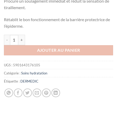
Procure un soulagement immédiat et réduit la sensation de
tiraillement.
Rétablit le bon fonctionnement de la barrière protectrice de
l’épiderme.
quantité de DERMEDIC HYDRAIN 3 HIALURO BEURRE ULTRA 225M
AJOUTER AU PANIER
UGS :
5901643176105
Catégorie :
Soins hydratation
Étiquette :
DERMEDIC