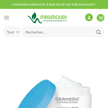
Passer
LIVRAISON GRATUITE À PARTIR DE 140 TND D'ACHATS !
au
contenu
Recherche
pour :