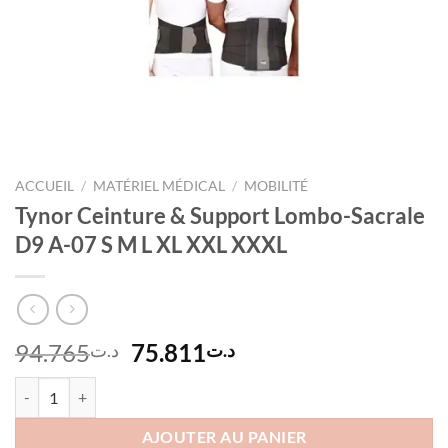
ACCUEIL
/
MATÉRIEL MÉDICAL
/
MOBILITÉ
Tynor Ceinture & Support Lombo-Sacrale
D9 A-07 S M L XL XXL XXXL
Le
Le
94.765
75.811
د.ت
د.ت
prix
prix
quantité de Tynor Ceinture & Support Lombo-Sacrale D9 A-07 S M L
initial
actuel
était :
est :
AJOUTER AU PANIER
د.ت75.811.
د.ت94.765.