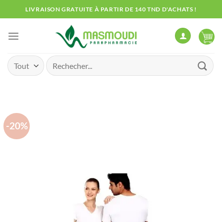
Passer
LIVRAISON GRATUITE À PARTIR DE 140 TND D'ACHATS !
au
contenu
Recherche
pour :
-20%