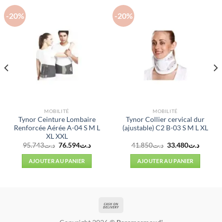
-20%
-20%
MOBILITÉ
MOBILITÉ
Tynor Ceinture Lombaire
Tynor Collier cervical dur
Renforcée Aérée A-04 S M L
(ajustable) C2 B-03 S M L XL
XL XXL
Le
Le
Le
Le
95.743
د.ت
76.594
د.ت
41.850
د.ت
33.480
د.ت
prix
prix
prix
prix
l
initial
actuel
initial
actuel
AJOUTER AU PANIER
AJOUTER AU PANIER
était :
est :
était :
est :
د.ت41.850.
د.ت76.594.
د.ت95.743.
د.ت19.987.