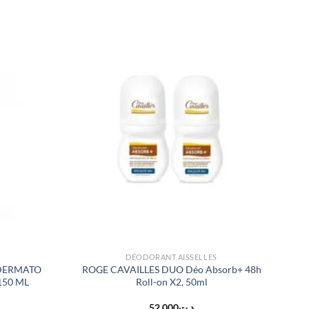
DÉODORANT AISSELLES
 DERMATO
ROGE CAVAILLES DUO Déo Absorb+ 48h
150 ML
Roll-on X2, 50ml
52.000
د.ت