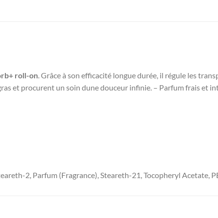
rb+ roll-on
. Grâce à son efficacité longue durée, il régule les tra
ras et procurent un soin dune douceur infinie. – Parfum frais et i
areth-2, Parfum (Fragrance), Steareth-21, Tocopheryl Acetate, P