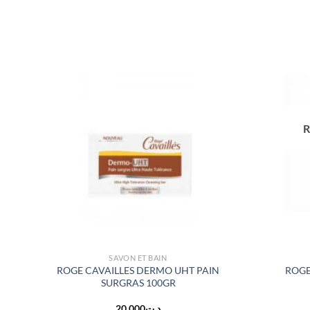
R
SAVON ET BAIN
ROGE CAVAILLES DERMO UHT PAIN
ROGE
lon
SURGRAS 100GR
20.000
د.ت