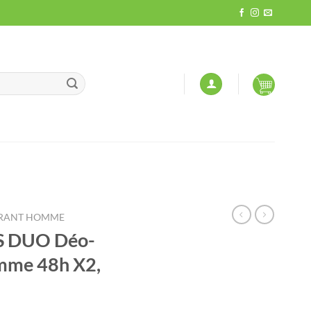
RANT HOMME
S DUO Déo-
mme 48h X2,