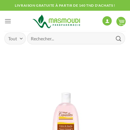
Passer
LIVRAISON GRATUITE À PARTIR DE 140 TND D'ACHATS !
au
contenu
Recherche
pour :