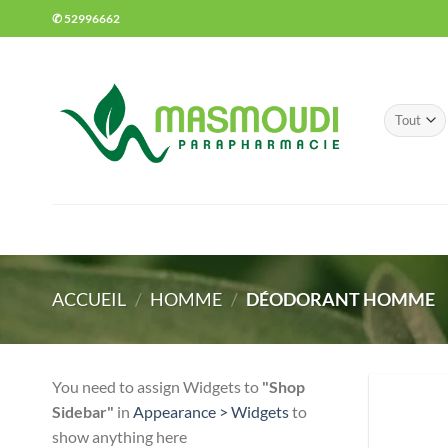
Passer
✆ 52996662
au
contenu
ACCUEIL
/
HOMME
/
DÉODORANT HOMME
You need to assign Widgets to
"Shop
Sidebar"
in
Appearance > Widgets
to
show anything here