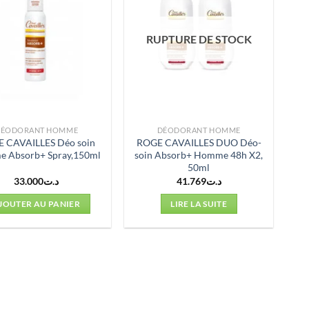
RUPTURE DE STOCK
DÉODORANT HOMME
DÉODORANT HOMME
 CAVAILLES Déo soin
ROGE CAVAILLES DUO Déo-
 Absorb+ Spray,150ml
soin Absorb+ Homme 48h X2,
50ml
33.000
د.ت
41.769
د.ت
JOUTER AU PANIER
LIRE LA SUITE