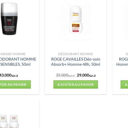
DORANT HOMME
DÉODORANT HOMME
ÉODORANT HOMME
ROGE CAVAILLES Déo-soin
ROGE
SENSIBLES, 50ml
Absorb+ Homme 48h, 50ml
Homme
Le
Le
43.000
د.ت
35.000
د.ت
29.000
د.ت
prix
prix
initial
actuel
TER AU PANIER
AJOUTER AU PANIER
A
était :
est :
د.ت29.000.
د.ت35.000.