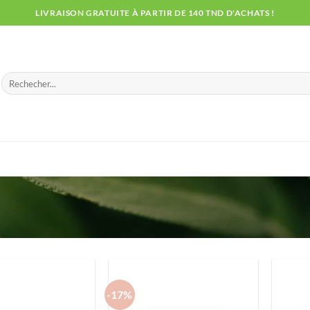
LIVRAISON GRATUITE À PARTIR DE 140 TND D'ACHATS !
Recherche
pour :
-17%