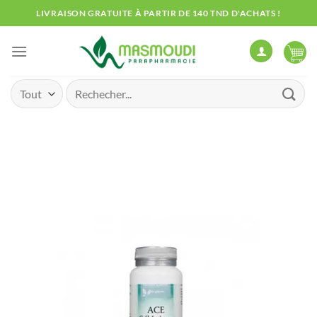
Passer
LIVRAISON GRATUITE À PARTIR DE 140 TND D'ACHATS !
au
contenu
Recherche
pour :