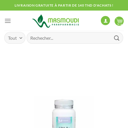
Passer
LIVRAISON GRATUITE À PARTIR DE 140 TND D'ACHATS !
au
contenu
Recherche
pour :