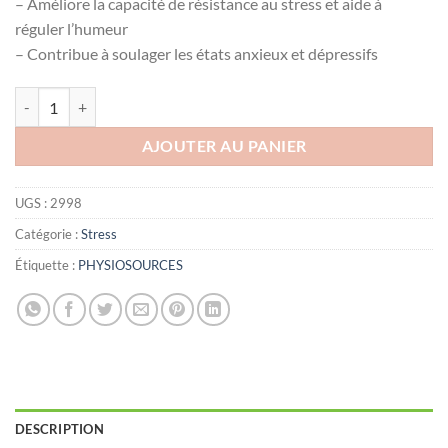
– Améliore la capacité de résistance au stress et aide à
réguler l’humeur
– Contribue à soulager les états anxieux et dépressifs
quantité de PHYSIOSOURCES EPA FORCE 70 , 30 Gélules
AJOUTER AU PANIER
UGS :
2998
Catégorie :
Stress
Étiquette :
PHYSIOSOURCES
DESCRIPTION