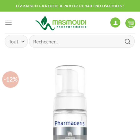
Passer
LIVRAISON GRATUITE À PARTIR DE 140 TND D'ACHATS !
au
contenu
Recherche
pour :
-12%