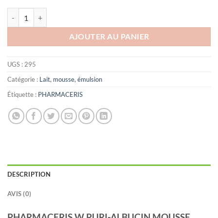
د.ت30.000.
د.ت34.000.
quantité de Pharmaceris W Puri Albucin Mousse Nettoyante
AJOUTER AU PANIER
UGS :
295
Catégorie :
Lait, mousse, émulsion
Étiquette :
PHARMACERIS
DESCRIPTION
AVIS (0)
PHARMACERIS W PURI-ALBUCIN MOUSSE