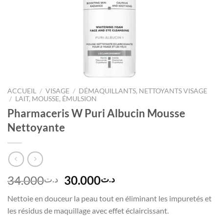
ACCUEIL
/
VISAGE
/
DÉMAQUILLANTS, NETTOYANTS VISAGE
/
LAIT, MOUSSE, ÉMULSION
Pharmaceris W Puri Albucin Mousse
Nettoyante
Le
Le
34.000
30.000
د.ت
د.ت
prix
prix
Nettoie en douceur la peau tout en éliminant les impuretés et
initial
actuel
les résidus de maquillage avec effet éclaircissant.
était :
est :