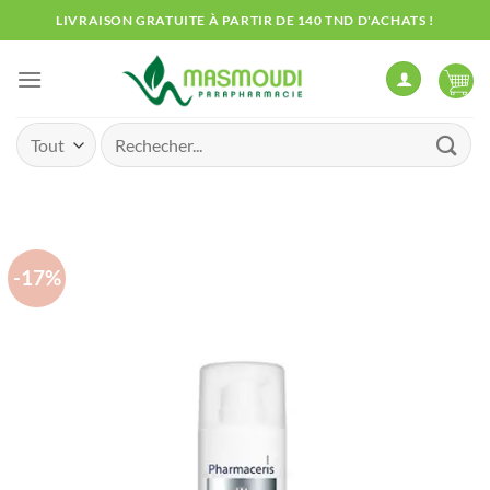
Passer
LIVRAISON GRATUITE À PARTIR DE 140 TND D'ACHATS !
au
contenu
Recherche
pour :
-17%