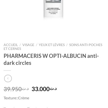
ACCUEIL
/
VISAGE
/
YEUX ET LÈVRES
/
SOINS ANTI-POCHES
ET CERNES
PHARMACERIS W OPTI-ALBUCIN anti-
dark circles
Le
Le
39.950
33.000
د.ت
د.ت
prix
prix
Texture::Crème
initial
actuel
était :
est :