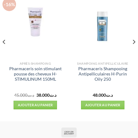
-16%
APRÈS-SHAMPOING
SHAMPOING ANTIPELLICULAIRE
Pharmaceris soin stimulant
Pharmaceris Shampooing
pousse des cheveux H-
Antipelliculaires H-Purin
STIMULINUM 150ML
Oily 250
Le
Le
45.000
د.ت
38.000
د.ت
48.000
د.ت
prix
prix
l
initial
actuel
AJOUTER AU PANIER
AJOUTER AU PANIER
était :
est :
د.ت38.000.
د.ت45.000.
د.ت50.000.