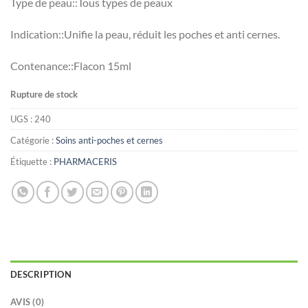
Type de peau::Tous types de peaux
د.ت33.000.
د.ت39.950.
Indication::Unifie la peau, réduit les poches et anti cernes.
Contenance::Flacon 15ml
Rupture de stock
UGS :
240
Catégorie :
Soins anti-poches et cernes
Étiquette :
PHARMACERIS
DESCRIPTION
AVIS (0)