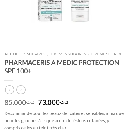
ACCUEIL
/
SOLAIRES
/
CRÈMES SOLAIRES
/
CRÈME SOLAIRE
PHARMACERIS A MEDIC PROTECTION
SPF 100+
Le
Le
85.000
73.000
د.ت
د.ت
prix
prix
Recommandé pour les peaux délicates et sensibles, ainsi que
initial
actuel
pour les groupes à risque accru de lésions cutanées, y
était :
est :
compris celles au teint très clair
د.ت73.000.
د.ت85.000.