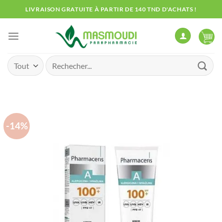
Passer
LIVRAISON GRATUITE À PARTIR DE 140 TND D'ACHATS !
au
contenu
Recherche
pour :
-14%