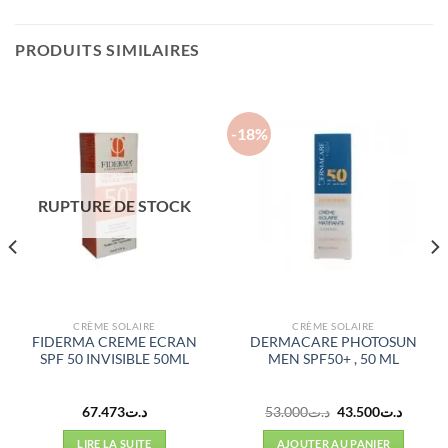
PRODUITS SIMILAIRES
-18%
RUPTURE DE STOCK
CRÈME SOLAIRE
CRÈME SOLAIRE
FIDERMA CREME ECRAN
DERMACARE PHOTOSUN
SPF 50 INVISIBLE 50ML
MEN SPF50+ , 50 ML
Le
Le
67.473
د.ت
53.000
د.ت
43.500
د.ت
prix
prix
l
initial
actuel
LIRE LA SUITE
AJOUTER AU PANIER