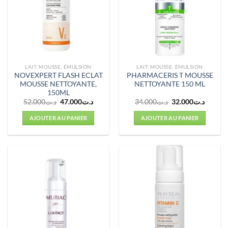
LAIT, MOUSSE, ÉMULSION
LAIT, MOUSSE, ÉMULSION
NOVEXPERT FLASH ECLAT
PHARMACERIS T MOUSSE
MOUSSE NETTOYANTE,
NETTOYANTE 150 ML
150ML
Le
Le
Le
Le
52.000
د.ت
47.000
د.ت
34.000
د.ت
32.000
د.ت
prix
prix
prix
prix
initial
actuel
initial
actuel
AJOUTER AU PANIER
AJOUTER AU PANIER
était :
est :
était :
est :
د.ت34.000.
د.ت47.000.
د.ت52.000.