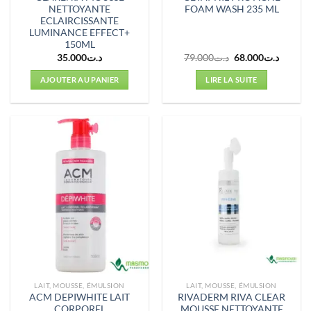
NETTOYANTE
FOAM WASH 235 ML
ECLAIRCISSANTE
LUMINANCE EFFECT+
150ML
Le
Le
35.000
د.ت
79.000
د.ت
68.000
د.ت
prix
prix
initial
actuel
AJOUTER AU PANIER
LIRE LA SUITE
était :
est :
د.ت79.000.
LAIT, MOUSSE, ÉMULSION
LAIT, MOUSSE, ÉMULSION
ACM DEPIWHITE LAIT
RIVADERM RIVA CLEAR
CORPOREL
MOUSSE NETTOYANTE