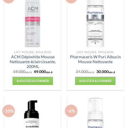
LAIT, MOUSSE, ÉMULSION
LAIT, MOUSSE, ÉMULSION
ACM Dépiwhite Mousse
Pharmaceris W Puri Albucin
Nettoyante éclaircissante,
Mousse Nettoyante
200ML
Le
Le
Le
Le
59.000
د.ت
49.000
د.ت
34.000
د.ت
30.000
د.ت
prix
prix
prix
prix
initial
actuel
initial
actuel
AJOUTER AU PANIER
AJOUTER AU PANIER
était :
est :
était :
est :
د.ت34.000.
د.ت49.000.
د.ت59.000.
-10%
-6%