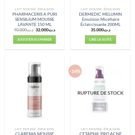
LAIT, MOUSSE, ÉMULSION
LAIT, MOUSSE, ÉMULSION
PHARMACERIS A PURI
DERMEDIC MELUMIN
SENSILIUM MOUSSE
Emulsion Micellaire
LAVANTE 150 ML
Éclaircissante 200ML
Le
Le
40.000
د.ت
32.000
د.ت
35.000
د.ت
prix
prix
initial
actuel
AJOUTER AU PANIER
LIRE LA SUITE
était :
est :
د.ت32.000.
د.ت40.000.
-14%
RUPTURE DE STOCK
LAIT, MOUSSE, ÉMULSION
LAIT, MOUSSE, ÉMULSION
CLARENIA MOUSSE
CETAPHIL PRO ACNE