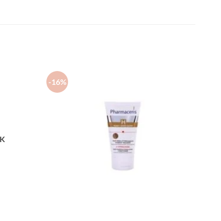
-16%
CK