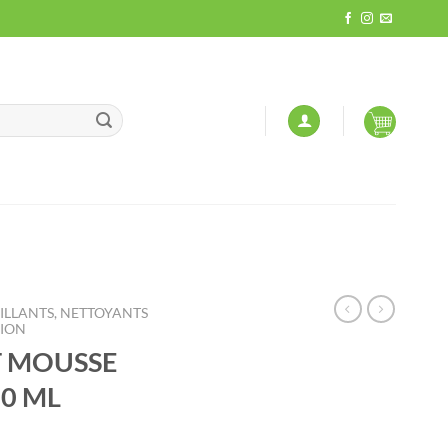
LLANTS, NETTOYANTS
SION
T MOUSSE
0 ML