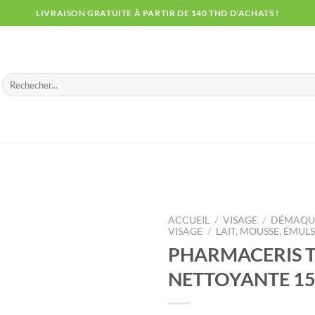
LIVRAISON GRATUITE À PARTIR DE 140 TND D'ACHATS !
Recherche
pour :
ACCUEIL
/
VISAGE
/
DÉMAQUI
VISAGE
/
LAIT, MOUSSE, ÉMUL
PHARMACERIS 
NETTOYANTE 15