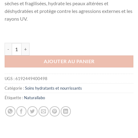
sèches et fragilisées, hydrate les peaux altérées et
était :
est :
déshydratées et protège contre les agressions externes et les
د.ت15.000.
د.ت20.000.
rayons UV.
quantité de MILK HYDRATATION CREME SPF30 50 ML
AJOUTER AU PANIER
UGS :
6192449400498
Catégorie :
Soins hydratants et nourrissants
Étiquette :
Naturallabo