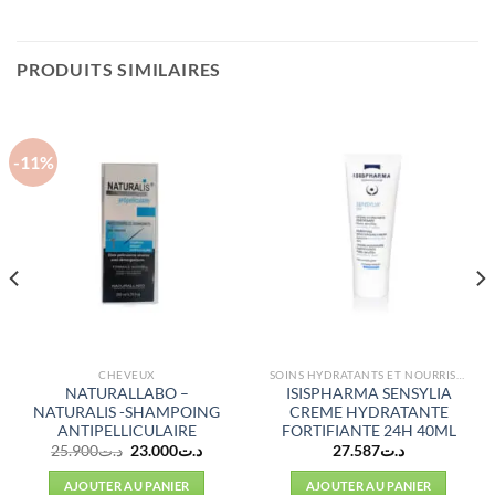
PRODUITS SIMILAIRES
-11%
CHEVEUX
SOINS HYDRATANTS ET NOURRISSANTS
NATURALLABO –
ISISPHARMA SENSYLIA
NATURALIS -SHAMPOING
CREME HYDRATANTE
ANTIPELLICULAIRE
FORTIFIANTE 24H 40ML
Le
Le
25.900
د.ت
23.000
د.ت
27.587
د.ت
prix
prix
initial
actuel
AJOUTER AU PANIER
AJOUTER AU PANIER
était :
est :