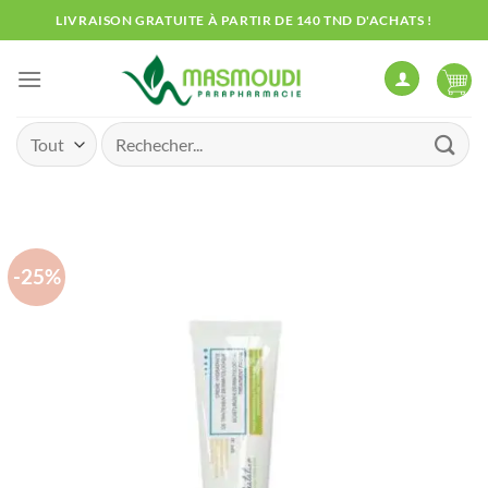
Passer
LIVRAISON GRATUITE À PARTIR DE 140 TND D'ACHATS !
au
contenu
Recherche
pour :
-25%