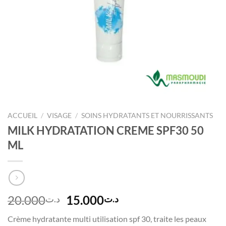
ACCUEIL
/
VISAGE
/
SOINS HYDRATANTS ET NOURRISSANTS
MILK HYDRATATION CREME SPF30 50
ML
Le
Le
20.000
15.000
د.ت
د.ت
prix
prix
Crème hydratante multi utilisation spf 30, traite les peaux
initial
actuel