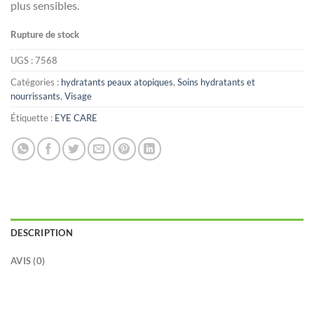
plus sensibles.
د.ت37.426.
د.ت41.585.
Rupture de stock
UGS :
7568
Catégories :
hydratants peaux atopiques
,
Soins hydratants et
nourrissants
,
Visage
Étiquette :
EYE CARE
DESCRIPTION
AVIS (0)