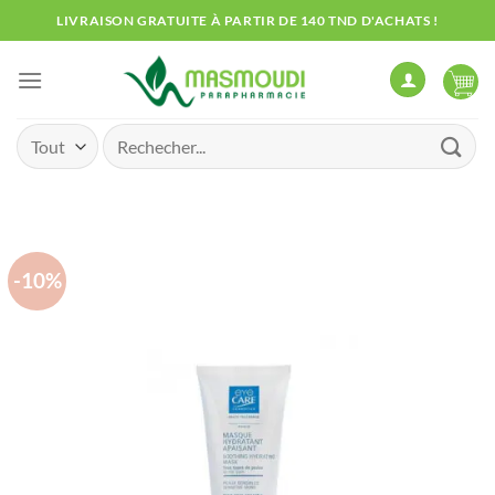
Passer
LIVRAISON GRATUITE À PARTIR DE 140 TND D'ACHATS !
au
contenu
Recherche
pour :
-10%