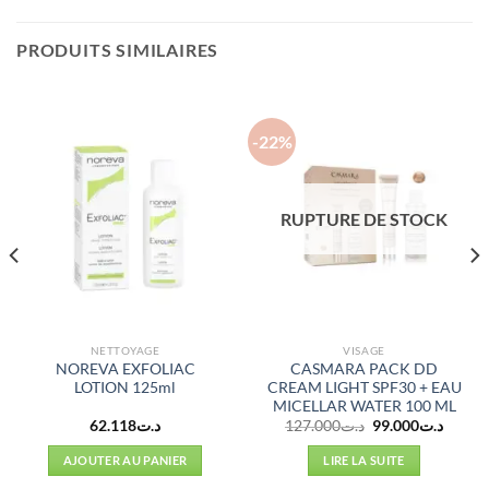
PRODUITS SIMILAIRES
-22%
RUPTURE DE STOCK
NETTOYAGE
VISAGE
NOREVA EXFOLIAC
CASMARA PACK DD
LOTION 125ml
CREAM LIGHT SPF30 + EAU
MICELLAR WATER 100 ML
Le
Le
62.118
د.ت
127.000
د.ت
99.000
د.ت
prix
prix
el
initial
actuel
AJOUTER AU PANIER
LIRE LA SUITE
était :
est :
د.ت127.000.
د.ت140.000.