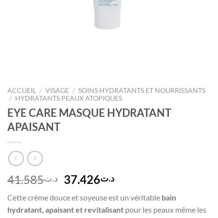
ACCUEIL
/
VISAGE
/
SOINS HYDRATANTS ET NOURRISSANTS
/
HYDRATANTS PEAUX ATOPIQUES
EYE CARE MASQUE HYDRATANT
APAISANT
Le
Le
41.585
37.426
د.ت
د.ت
prix
prix
Cette crème douce et soyeuse est un véritable
bain
initial
actuel
hydratant, apaisant et revitalisant
pour les peaux même les
était :
est :