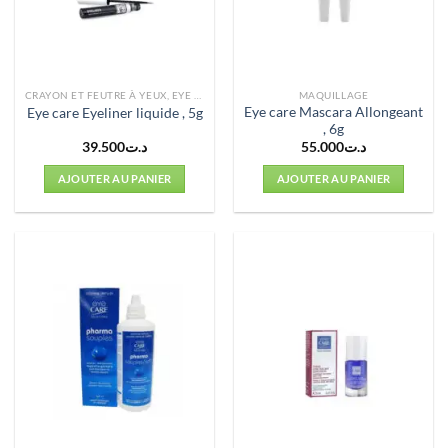
CRAYON ET FEUTRE À YEUX, EYE LINER
MAQUILLAGE
Eye care Mascara Allongeant
Eye care Eyeliner liquide , 5g
, 6g
39.500
د.ت
55.000
د.ت
AJOUTER AU PANIER
AJOUTER AU PANIER