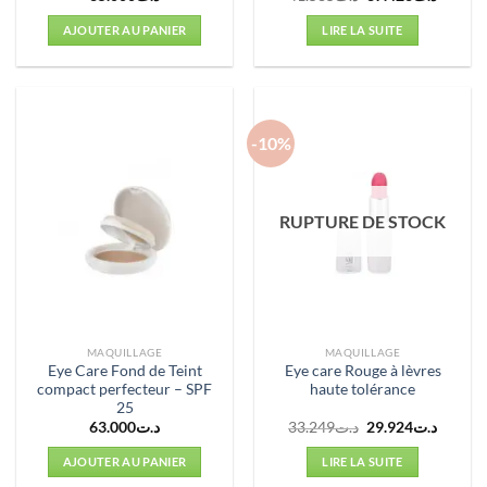
prix
prix
initial
actuel
AJOUTER AU PANIER
LIRE LA SUITE
était :
est :
د.ت41.585.
-10%
RUPTURE DE STOCK
MAQUILLAGE
MAQUILLAGE
Eye Care Fond de Teint
Eye care Rouge à lèvres
compact perfecteur – SPF
haute tolérance
25
Le
Le
63.000
د.ت
33.249
د.ت
29.924
د.ت
prix
prix
initial
actuel
AJOUTER AU PANIER
LIRE LA SUITE
était :
est :
د.ت33.249.