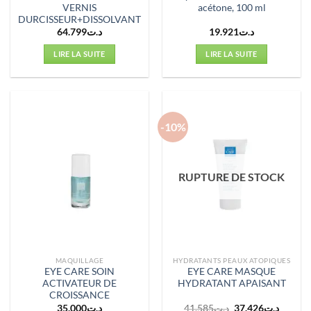
VERNIS
acétone, 100 ml
DURCISSEUR+DISSOLVANT
64.799
د.ت
19.921
د.ت
LIRE LA SUITE
LIRE LA SUITE
-10%
RUPTURE DE STOCK
MAQUILLAGE
HYDRATANTS PEAUX ATOPIQUES
EYE CARE SOIN
EYE CARE MASQUE
ACTIVATEUR DE
HYDRATANT APAISANT
CROISSANCE
Le
Le
35.000
د.ت
41.585
د.ت
37.426
د.ت