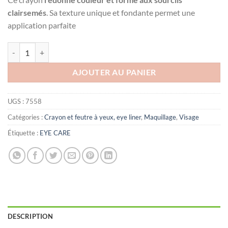
clairsemés
. Sa texture unique et fondante permet une
application parfaite
quantité de EYE CARE sourcils liner waterproof
AJOUTER AU PANIER
UGS :
7558
Catégories :
Crayon et feutre à yeux, eye liner
,
Maquillage
,
Visage
Étiquette :
EYE CARE
DESCRIPTION