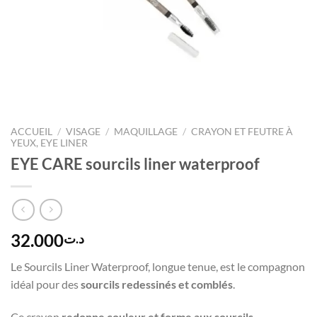
ACCUEIL
/
VISAGE
/
MAQUILLAGE
/
CRAYON ET FEUTRE À
YEUX, EYE LINER
EYE CARE sourcils liner waterproof
32.000
د.ت
Le Sourcils Liner Waterproof, longue tenue, est le compagnon
idéal pour des
sourcils redessinés et comblés
.
Ce crayon
redonne couleur et forme aux sourcils