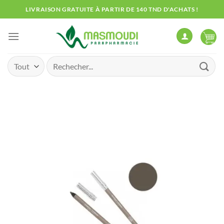
Passer
LIVRAISON GRATUITE À PARTIR DE 140 TND D'ACHATS !
au
contenu
Recherche
pour :