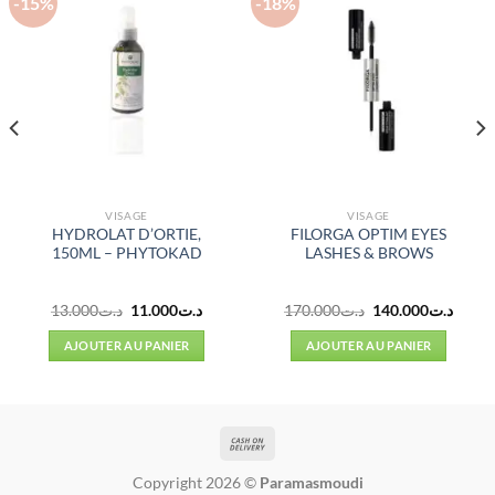
-15%
-18%
VISAGE
VISAGE
HYDROLAT D’ORTIE,
FILORGA OPTIM EYES
150ML – PHYTOKAD
LASHES & BROWS
Le
Le
Le
Le
13.000
د.ت
11.000
د.ت
170.000
د.ت
140.000
د.ت
prix
prix
prix
prix
initial
actuel
initial
actuel
AJOUTER AU PANIER
AJOUTER AU PANIER
était :
est :
était :
est :
د.ت170.000.
د.ت11.000.
د.ت13.000.
Copyright 2026 ©
Paramasmoudi