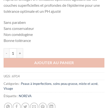
couches superficielles et profondes de l’épiderme pour une
tolérance optimale et un PH ajusté
Sans paraben
Sans conservateur
Non comédogène
Bonne tolérance
quantité de Noreva EXFOLIAC Acnoméga 100 kératorégulateur matifi
AJOUTER AU PANIER
UGS :
6914
Catégories :
Peaux à imperfections
,
soins peau grasse, mixte et acné
,
Visage
Étiquette :
NOREVA