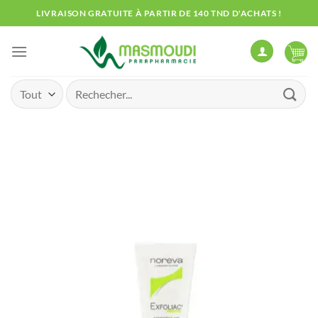
Passer
LIVRAISON GRATUITE À PARTIR DE 140 TND D'ACHATS !
au
contenu
Recherche
pour :