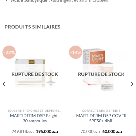
PRODUITS SIMILAIRES
-22%
-14%
RUPTURE DE STOCK
RUPTURE DE STOCK
SOINS ANTI-TACHES ET DÉPIGMENTANTS
CORRECTEURS DE TEINT
MARTIDERM DSP Bright ,
MARTIDERM DSP COVER
30 ampoules
SPF50+ 4ML
Le
Le
Le
Le
249.818
د.ت
195.000
د.ت
70.000
د.ت
60.000
د.ت
prix
prix
prix
prix