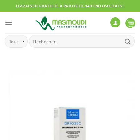
Passer
LIVRAISON GRATUITE À PARTIR DE 140 TND D'ACHATS !
au
contenu
Recherche
pour :