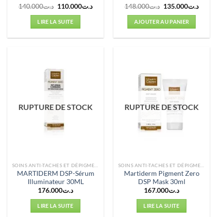
Le
Le
Le
Le
140.000
د.ت
110.000
د.ت
148.000
د.ت
135.000
د.ت
prix
prix
prix
prix
initial
actuel
initial
actuel
LIRE LA SUITE
AJOUTER AU PANIER
était :
est :
était :
est :
د.ت148.000.
د.ت110.000.
د.ت140.000.
RUPTURE DE STOCK
RUPTURE DE STOCK
SOINS ANTI-TACHES ET DÉPIGMENTANTS
SOINS ANTI-TACHES ET DÉPIGMENTANTS
MARTIDERM DSP-Sérum
Martiderm Pigment Zero
Illuminateur 30ML
DSP Mask 30ml
176.000
د.ت
167.000
د.ت
LIRE LA SUITE
LIRE LA SUITE