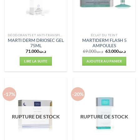
DÉODORANTS ET ANTI-TRANSPIRANTS
ÉCLAT DU TEINT
MARTI DERM DRIOSEC GEL
MARTIDERM FLASH 5
75ML
AMPOULES
Le
Le
71.000
د.ت
69.000
د.ت
63.000
د.ت
prix
prix
initial
actuel
LIRE LA SUITE
AJOUTER AU PANIER
était :
est :
د.ت69.000.
-17%
-20%
RUPTURE DE STOCK
RUPTURE DE STOCK